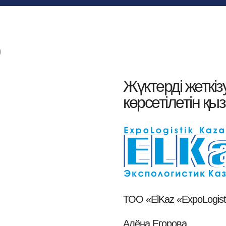
Жүктерді жеткіз
көрсетілетін қы
ТОО «ElKaz «ExpoLogist
Алёна Егорова