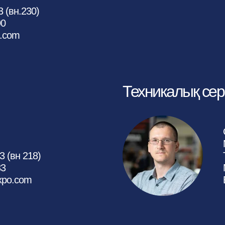
3 (вн.230)
90
o.com
Техникалық сер
3 (вн 218)
33
xpo.com