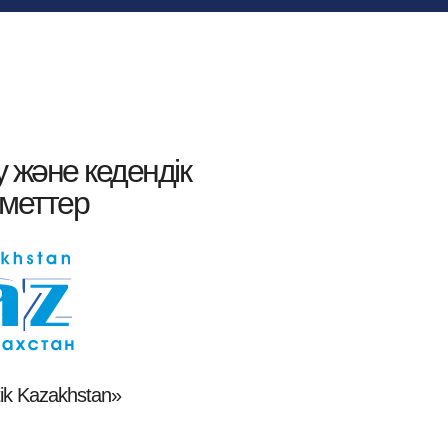
у және кедендік
зметтер
ik Kazakhstan»