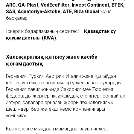
ARC, QA-Plast, VodEcoFilter, Invest Continent, ETEK,
SAS, Aquatoriya-Aktobe, ATE, Riza Global
және
басқалар.
Іскерлік бағдарламаның серіктесі –
Қазақстан су
қауымдастығы (KWA)
.
Халықаралық қатысу және кәсіби
қоғамдастық
Германия, Түркия, Австрия, Италия және Қытайдан
келген ұлттық экспозициялар үлкен назар аударады.
Германия павильонында Саксония мен Тюрингия
федералды жерлерінің ұжымдық стендтері, сондай-ақ
әртүрлі салаларға арналған жоғары технологиялық
шешімдері бар жетекші неміс компаниялары
ұсынылған.
Көрмелерге мыңдаған мамандар: зауыт иелері,