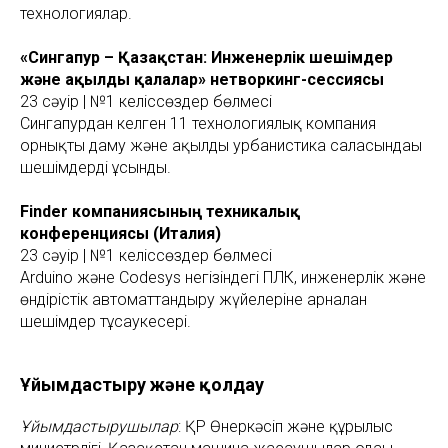
технологиялар.
«Сингапур – Қазақстан: Инженерлік шешімдер
және ақылды қалалар» нетворкинг-сессиясы
23 сәуір | №1 келіссөздер бөлмесі
Сингапурдан келген 11 технологиялық компания
орнықты даму және ақылды урбанистика саласындағы
шешімдерді ұсынды.
Finder компаниясының техникалық
конференциясы (Италия)
23 сәуір | №1 келіссөздер бөлмесі
Arduino және Codesys негізіндегі ПЛК, инженерлік және
өндірістік автоматтандыру жүйелеріне арналған
шешімдер тұсаукесері.
Ұйымдастыру және қолдау
Ұйымдастырушылар
: ҚР Өнеркәсіп және құрылыс