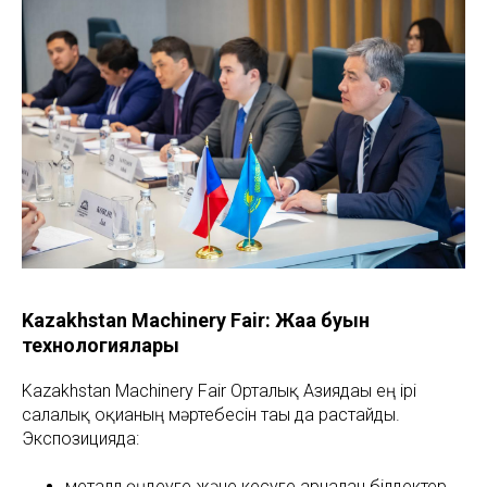
Kazakhstan Machinery Fair: Жаңа буын
технологиялары
Kazakhstan Machinery Fair Орталық Азиядағы ең ірі
салалық оқиғаның мәртебесін тағы да растайды.
Экспозицияда:
металл өңдеуге және кесуге арналған білдектер