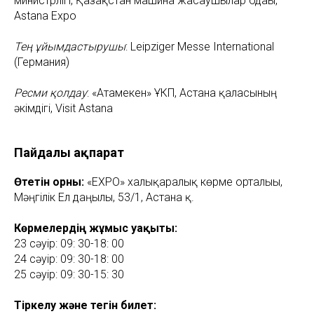
министрлігі, Қазақстан машина жасаушылар одағы,
Astana Expo
Тең ұйымдастырушы
: Leipziger Messe International
(Германия)
Ресми қолдау
: «Атамекен» ҰКП, Астана қаласының
әкімдігі, Visit Astana
Пайдалы ақпарат
Өтетін орны:
«EXPO» халықаралық көрме орталығы,
Мәңгілік Ел даңғылы, 53/1, Астана қ.
Көрмелердің жұмыс уақыты:
23 сәуір: 09: 30-18: 00
24 сәуір: 09: 30-18: 00
25 сәуір: 09: 30-15: 30
Тіркелу және тегін билет: