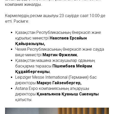
компания жиналды.
Көрмелердің ресми ашылуы 23 сәуірде сағат 10:00-де
өтті. Рәсімге:
Қазақстан Республикасының Өнеркәсіп және
құрылыс министрі
Нағаспаев Ерсайын
Қайырғазыұлы,
Чехия Республикасының Өнеркәсіп және сауда
вице-министрі
Мартин Фржелик
,
Қазақстан машина жасаушылар одағының
басқарма төрағасы
Пішембаев Мейрам
Құдайбергенұлы
,
Leipziger Messe International (Германия) бас
директоры
Маркус Гайзенбергер,
Astana Expo компаниясының атқарушы
директоры
Қанапьянов Қуаныш Сәкенұлы
қатысты.