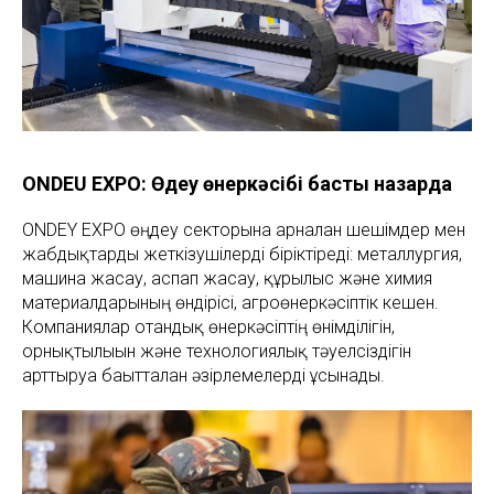
ONDEU EXPO: Өңдеу өнеркәсібі басты назарда
ONDEY EXPO өңдеу секторына арналған шешімдер мен
жабдықтарды жеткізушілерді біріктіреді: металлургия,
машина жасау, аспап жасау, құрылыс және химия
материалдарының өндірісі, агроөнеркәсіптік кешен.
Компаниялар отандық өнеркәсіптің өнімділігін,
орнықтылығын және технологиялық тәуелсіздігін
арттыруға бағытталған әзірлемелерді ұсынады.