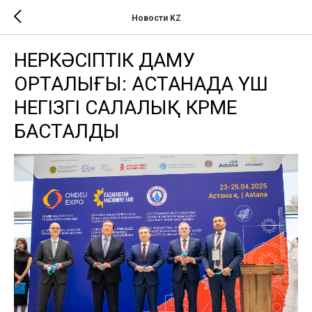
Новости KZ
ӨНЕРКӘСІПТІК ДАМУ
ОРТАЛЫҒЫ: АСТАНАДА ҮШ
НЕГІЗГІ САЛАЛЫҚ КӨРМЕ
БАСТАЛДЫ