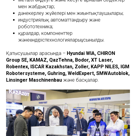
мен жабдықтар;
дәнекерлеу жүйелері мен жиынтықтаушылары;
индустриялық автоматтандыру және
робототехника;
құралдар, компоненттер
жәнеөндірістехнологияларыұсынылды.
Қатысушылар арасында –
Hyundai WIA, CHIRON
Group SE, KAMAZ, QazTehna, Bodor, XT Laser,
Robentex, ISCAR Kazakhstan, Zoller, KAPP NILES, IGM
Robotersysteme, Guhring, WeldExpert, SMWAutoblok,
Linsinger Maschinenbau
және басқалар.