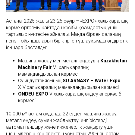
Астана, 2025 жылғы 23-25 сәуір – «EXPO» халықаралық
көрме орталығы қайтадан кәсіби қоғамдастық үшін
тартылыс нүктесіне айналды. Мұнда бірден саланың
негізгі ойыншыларын біріктірген үш ауқымды өндірістік
іс-шара басталды:
Машина жасау мен металл өңдеудің
Kazakhstan
Machinery Fair
VI халықаралық
мамандандырылған көрмесі
Су индустриясының
SU ARNASY – Water Expo
XIV халықаралық мамандандырылған көрмесі
ONDEU EXPO
V халықаралық өңдеу өнеркәсібі
көрмесі
10 000 м² астам ауданда 22 елден машина жасау,
металл өңдеу, сумен жабдықтау, өндірістерді
автоматтандыру және инженерлік жаңғырту үшін
шешімдердің кең спектрін ұсынатын 290-нан астам