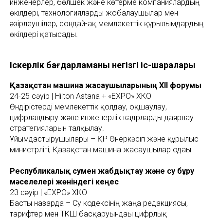
инженерлер, бөлшек және көтерме компаниялардың
өкілдері, технологияларды жобалаушылар мен
әзірлеушілер, сондай-ақ мемлекеттік құрылымдардың
өкілдері қатысады.
Іскерлік бағдарламаның негізгі іс-шаралары
Қазақстан машина жасаушыларының XII форумы
24-25 сәуір | Hilton Astana + «EXPO» ХКО
Өндірістерді мемлекеттік қолдау, оқшаулау,
цифрландыру және инженерлік кадрларды даярлау
стратегияларын талқылау.
Ұйымдастырушылары – ҚР Өнеркәсіп және құрылыс
министрлігі, Қазақстан машина жасаушылар одағы
Республикалық сумен жабдықтау және су бұру
мәселелері жөніндегі кеңес
23 сәуір | «EXPO» ХКО
Басты назарда – Су кодексінің жаңа редакциясы,
тарифтер мен ТКШ басқаруындағы цифрлық