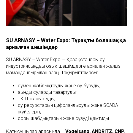
SU ARNASY – Water Expo: Тұрақты болашаққа
арналған шешімдер
SU ARNASY – Water Expo — Қазақстандағы су
индустриясындағы озық шешімдерге арналған жалғыз
мамандандырылған алаң. Тақырыптамасы:
сумен жабдықтауды және су бұруды;
ағынды суларды тазартуды;
ТКШ жаңғыртуды;
су ресурстарын цифрландыруды және SCADA
жүйелерін;
сорғы жабдықтарын және сүзуді қамтиды.
Қатысушылар арасында –
Vogelsang, ANDRITZ, CNP,