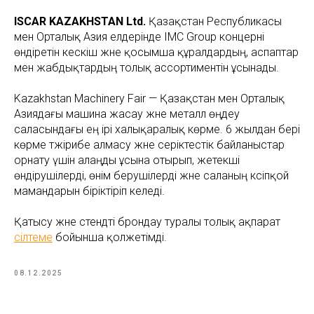
ISCAR KAZAKHSTAN Ltd.
Қазақстан Республикасы
мен Орталық Азия елдерінде IMC Group концерні
өндіретін кескіш және қосымша құралдардың, аспаптар
мен жабдықтардың толық ассортиментін ұсынады.
Kazakhstan Machinery Fair — Қазақстан мен Орталық
Азиядағы машина жасау және металл өңдеу
саласындағы ең ірі халықаралық көрме. 6 жылдан бері
көрме тәжірибе алмасу және серіктестік байланыстар
орнату үшін алаңды ұсына отырып, жетекші
өндірушілерді, өнім берушілерді және саланың кәсіпқой
мамандарын біріктіріп келеді.
Қатысу және стендті брондау туралы толық ақпарат
сілтеме
бойынша қолжетімді.
08.12.2025