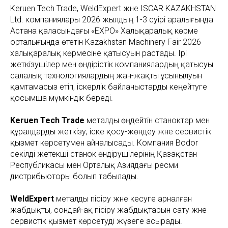
Keruen Tech Trade, WeldExpert және ISCAR KAZAKHSTAN
Ltd. компаниялары 2026 жылдың 1-3 сәуірі аралығында
Астана қаласындағы «EXPO» Халықаралық көрме
орталығында өтетін Kazakhstan Machinery Fair 2026
халықаралық көрмесіне қатысуын растады. Ірі
жеткізушілер мен өндірістік компаниялардың қатысуы
салалық технологиялардың жан-жақты ұсынылуын
қамтамасыз етіп, іскерлік байланыстарды кеңейтуге
қосымша мүмкіндік береді.
Keruen Tech Trade
металды өңдейтін станоктар мен
құралдарды жеткізу, іске қосу-жөндеу және сервистік
қызмет көрсетумен айналысады. Компания Bodor
секілді жетекші станок өндірушілерінің Қазақстан
Республикасы мен Орталық Азиядағы ресми
дистрибьюторы болып табылады.
WeldExpert
металды пісіру және кесуге арналған
жабдықты, сондай-ақ пісіру жабдықтарын сату және
сервистік қызмет көрсетуді жүзеге асырады.