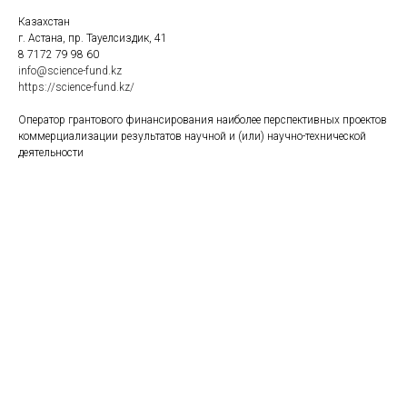
Казахстан
г. Астана, пр. Тауелсиздик, 41
8 7172 79 98 60
info@science-fund.kz
https://science-fund.kz/
Оператор грантового финансирования
наиболее перспективных проектов
коммерциализации результатов научной и (или) научно-технической
деятельности