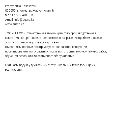
Республика Казахстан
050059, г. Алматы, Жаркентская, 8
тел.: +77763401313
e-mail:
info@sueco.kz
www.sueco.kz
ТОО «SUECO» - отечественная инжинирингово-производственная
компания, которая предлагает комплексное решение проблем в сфере
очистки сточных вод и водоподготовки.
Выполняем полный спектр услуг от разработки концепции,
проектирования, изготовления, поставки, строительно-монтажных работ,
обучения персонала до сервисного обслуживания.
Очищаем воду и улучшаем мир: от уникальных технологий до их
реализации.