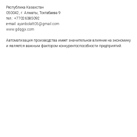
Республика Казахстан
050042, г. Алматы, Токтабаева 9
тел.: +77026385092
e-mail:
ayanbolatt05@gmail.com
www.gdqgjx.com
Aвтоматизация производства имеет значительное влияние на экономику
и является важным фактором конкурентоспособности предприятий.