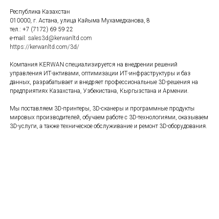
Республика Казахстан
010000, г. Астана, улица Кайыма Мухамедханова, 8
тел.: +7 (7172) 69 59 22
e-mail:
sales3d@kerwanltd.com
https://kerwanltd.com/3d/
Компания KERWAN специализируется на внедрении решений
управления ИТ-активами, оптимизации ИТ-инфраструктуры и баз
данных, разрабатывает и внедряет профессиональные 3D-решения на
предприятиях Казахстана, Узбекистана, Кыргызстана и Армении.
Мы поставляем 3D-принтеры, 3D-сканеры и программные продукты
мировых производителей, обучаем работе с 3D-технологиями, оказываем
3D-услуги, а также техническое обслуживание и ремонт 3D-оборудования.