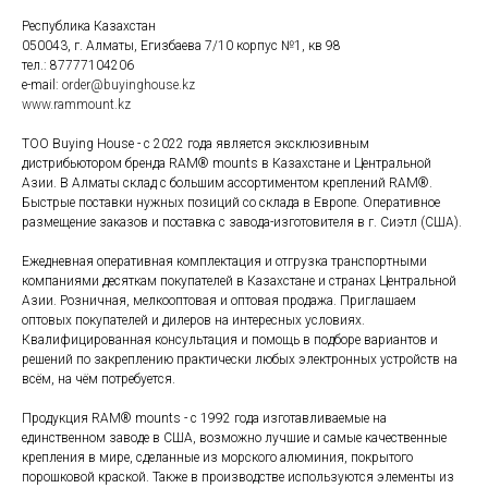
Республика Казахстан
050043, г. Алматы, Егизбаева 7/10 корпус №1, кв 98
тел.: 87777104206
e-mail:
order@buyinghouse.kz
www.rammount.kz
ТОО Buying House - с 2022 года является эксклюзивным
дистрибьютором бренда RAM® mounts в Казахстане и Центральной
Азии. В Алматы склад с большим ассортиментом креплений RAM®.
Быстрые поставки нужных позиций со склада в Европе. Оперативное
размещение заказов и поставка с завода-изготовителя в г. Сиэтл (США).
Ежедневная оперативная комплектация и отгрузка транспортными
компаниями десяткам покупателей в Казахстане и странах Центральной
Азии. Розничная, мелкооптовая и оптовая продажа. Приглашаем
оптовых покупателей и дилеров на интересных условиях.
Квалифицированная консультация и помощь в подборе вариантов и
решений по закреплению практически любых электронных устройств на
всём, на чём потребуется.
Продукция RAM® mounts - с 1992 года изготавливаемые на
единственном заводе в США, возможно лучшие и самые качественные
крепления в мире, сделанные из морского алюминия, покрытого
порошковой краской. Также в производстве используются элементы из