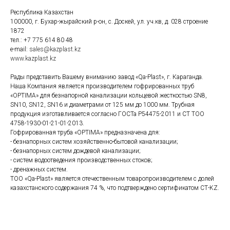
Республика Казахстан
100000, г. Бухар-жырайский р-он, с. Доскей, ул. уч.кв, д. 028 строение
1872
тел.: +7 775 614 80 48
e-mail:
sales@kazplast.kz
www.kazplast.kz
Рады представить Вашему вниманию завод «Qa-Plast», г. Караганда.
Наша Компания является производителем гофрированных труб
«OPTIMA» для безнапорной канализации кольцевой жесткостью SN8,
SN10, SN12, SN16 и диаметрами от 125 мм до 1000 мм. Трубная
продукция изготавливается согласно ГОСТа Р54475-2011 и СТ ТОО
4758-1930-01-21-01-2013.
Гофрированная труба «OPTIMA» предназначена для:
- безнапорных систем хозяйственно-бытовой канализации;
- безнапорных систем дождевой канализации;
- систем водоотведения производственных стоков;
- дренажных систем.
ТОО «Qa-Plast» является отечественным товаропроизводителем с долей
казахстанского содержания 74 %, что подтверждено сертификатом СТ-KZ.