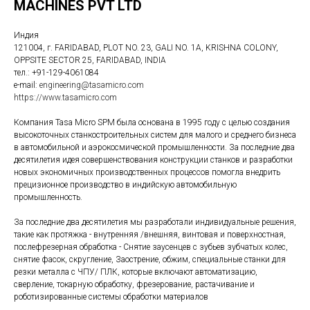
MACHINES PVT LTD
Индия
121004, г. FARIDABAD, PLOT NO. 23, GALI NO. 1A, KRISHNA COLONY,
OPPSITE SECTOR 25, FARIDABAD, INDIA
тел.: +91-129-4061084
e-mail:
engineering@tasamicro.com
https://www.tasamicro.com
Компания Tasa Micro SPM была основана в 1995 году с целью создания
высокоточных станкостроительных систем для малого и среднего бизнеса
в автомобильной и аэрокосмической промышленности. За последние два
десятилетия идея совершенствования конструкции станков и разработки
новых экономичных производственных процессов помогла внедрить
прецизионное производство в индийскую автомобильную
промышленность.
За последние два десятилетия мы разработали индивидуальные решения,
такие как протяжка - внутренняя /внешняя, винтовая и поверхностная,
послефрезерная обработка - Снятие заусенцев с зубьев зубчатых колес,
снятие фасок, скругление, Заострение, обжим, специальные станки для
резки металла с ЧПУ/ ПЛК, которые включают автоматизацию,
сверление, токарную обработку, фрезерование, растачивание и
роботизированные системы обработки материалов