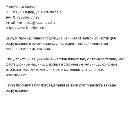
Республика Казахстан
071300, г. Риддер, ул. Бухмейера, 5
тел.: 8(72336)2-77-92
e-mail:
kzm_office@kazzinc.com
https://www.kazzinc.com/
Выпуск промышленной продукции, начиная от запасных частей для
оборудования и заканчивая крупногабаритными уникальными
механизмами и агрегатами.
Специалисты «Казцинкмаша» изготавливают такую сложную технику как
флотационные машины, шаровые и стержневые мельницы, конусные
дробилки, керамические фильтры и мельницы ультратонкого
измельчения.
Также персонал этого подразделения ремонтирует горнодобывающее
оборудование.